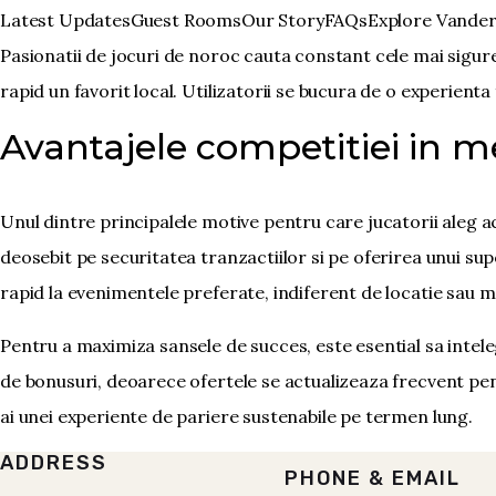
Skip
Latest Updates
Guest Rooms
Our Story
FAQs
Explore Vande
to
Pasionatii de jocuri de noroc cauta constant cele mai sigure
main
rapid un favorit local. Utilizatorii se bucura de o experienta 
content
Avantajele competitiei in me
Unul dintre principalele motive pentru care jucatorii aleg a
deosebit pe securitatea tranzactiilor si pe oferirea unui su
rapid la evenimentele preferate, indiferent de locatie sau m
Pentru a maximiza sansele de succes, este esential sa inteleg
de bonusuri, deoarece ofertele se actualizeaza frecvent pent
ai unei experiente de pariere sustenabile pe termen lung.
ADDRESS
PHONE & EMAIL