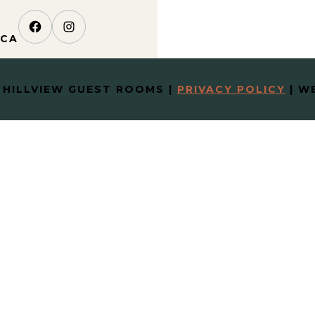
Facebook
Instagram
.CA
 HILLVIEW GUEST ROOMS
|
PRIVACY POLICY
|
WE