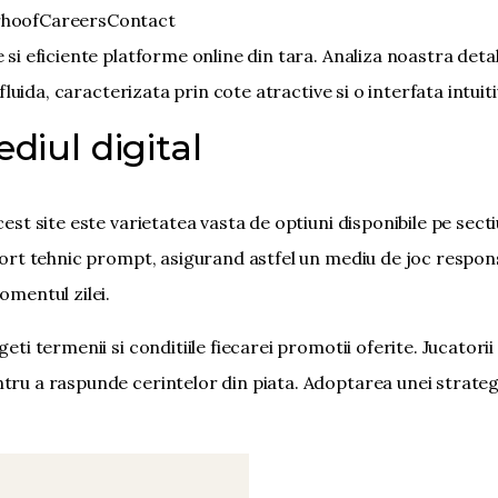
rhoof
Careers
Contact
 si eficiente platforme online din tara. Analiza noastra det
fluida, caracterizata prin cote atractive si o interfata intuiti
diul digital
cest site este varietatea vasta de optiuni disponibile pe sec
port tehnic prompt, asigurand astfel un mediu de joc responsa
omentul zilei.
eti termenii si conditiile fiecarei promotii oferite. Jucator
ru a raspunde cerintelor din piata. Adoptarea unei strategii