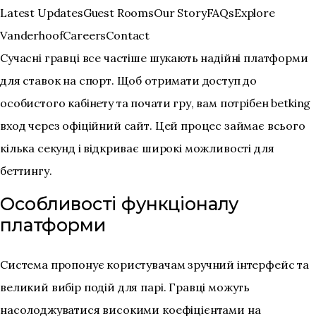
Skip
Latest Updates
Guest Rooms
Our Story
FAQs
Explore
to
Vanderhoof
Careers
Contact
main
Сучасні гравці все частіше шукають надійні платформи
content
для ставок на спорт. Щоб отримати доступ до
особистого кабінету та почати гру, вам потрібен
betking
вход
через офіційний сайт. Цей процес займає всього
кілька секунд і відкриває широкі можливості для
беттингу.
Особливості функціоналу
платформи
Система пропонує користувачам зручний інтерфейс та
великий вибір подій для парі. Гравці можуть
насолоджуватися високими коефіцієнтами на