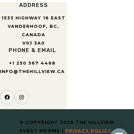
ADDRESS
1533 HIGHWAY 16 EAST
VANDERHOOF, BC,
CANADA
V0J 3A0
PHONE & EMAIL
+1 250 567 4468
INFO@THEHILLVIEW.CA
Facebook
Instagram
© COPYRIGHT 2026 THE HILLVIEW
GUEST ROOMS
|
PRIVACY POLICY
|