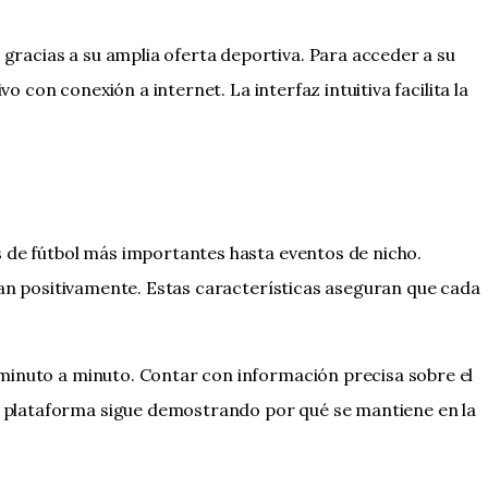
gracias a su amplia oferta deportiva. Para acceder a su
o con conexión a internet. La interfaz intuitiva facilita la
s de fútbol más importantes hasta eventos de nicho.
oran positivamente. Estas características aseguran que cada
 minuto a minuto. Contar con información precisa sobre el
a plataforma sigue demostrando por qué se mantiene en la