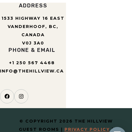
ADDRESS
1533 HIGHWAY 16 EAST
VANDERHOOF, BC,
CANADA
V0J 3A0
PHONE & EMAIL
+1 250 567 4468
INFO@THEHILLVIEW.CA
Facebook
Instagram
© COPYRIGHT 2026 THE HILLVIEW
GUEST ROOMS
|
PRIVACY POLICY
|