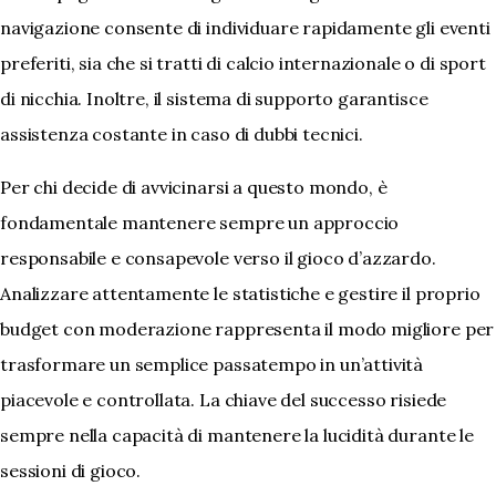
navigazione consente di individuare rapidamente gli eventi
preferiti, sia che si tratti di calcio internazionale o di sport
di nicchia. Inoltre, il sistema di supporto garantisce
assistenza costante in caso di dubbi tecnici.
Per chi decide di avvicinarsi a questo mondo, è
fondamentale mantenere sempre un approccio
responsabile e consapevole verso il gioco d’azzardo.
Analizzare attentamente le statistiche e gestire il proprio
budget con moderazione rappresenta il modo migliore per
trasformare un semplice passatempo in un’attività
piacevole e controllata. La chiave del successo risiede
sempre nella capacità di mantenere la lucidità durante le
sessioni di gioco.