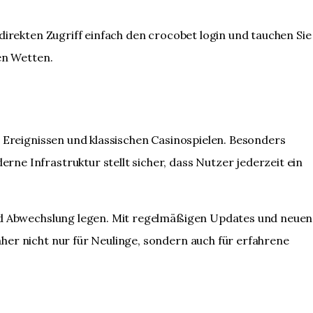
 direkten Zugriff einfach den
crocobet login
und tauchen Sie
hen Wetten.
n Ereignissen und klassischen Casinospielen. Besonders
ne Infrastruktur stellt sicher, dass Nutzer jederzeit ein
 und Abwechslung legen. Mit regelmäßigen Updates und neuen
aher nicht nur für Neulinge, sondern auch für erfahrene