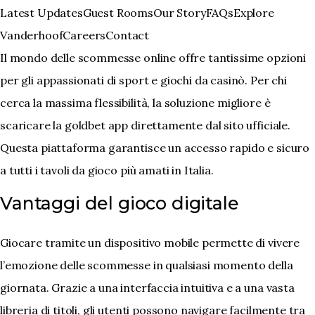
Skip
Latest Updates
Guest Rooms
Our Story
FAQs
Explore
to
Vanderhoof
Careers
Contact
main
Il mondo delle scommesse online offre tantissime opzioni
content
per gli appassionati di sport e giochi da casinò. Per chi
cerca la massima flessibilità, la soluzione migliore è
scaricare la
goldbet app
direttamente dal sito ufficiale.
Questa piattaforma garantisce un accesso rapido e sicuro
a tutti i tavoli da gioco più amati in Italia.
Vantaggi del gioco digitale
Giocare tramite un dispositivo mobile permette di vivere
l’emozione delle scommesse in qualsiasi momento della
giornata. Grazie a una interfaccia intuitiva e a una vasta
libreria di titoli, gli utenti possono navigare facilmente tra