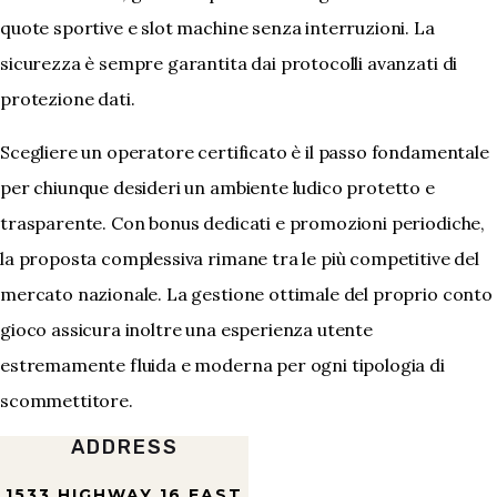
quote sportive e slot machine senza interruzioni. La
sicurezza è sempre garantita dai protocolli avanzati di
protezione dati.
Scegliere un operatore certificato è il passo fondamentale
per chiunque desideri un ambiente ludico protetto e
trasparente. Con bonus dedicati e promozioni periodiche,
la proposta complessiva rimane tra le più competitive del
mercato nazionale. La gestione ottimale del proprio conto
gioco assicura inoltre una esperienza utente
estremamente fluida e moderna per ogni tipologia di
scommettitore.
ADDRESS
1533 HIGHWAY 16 EAST