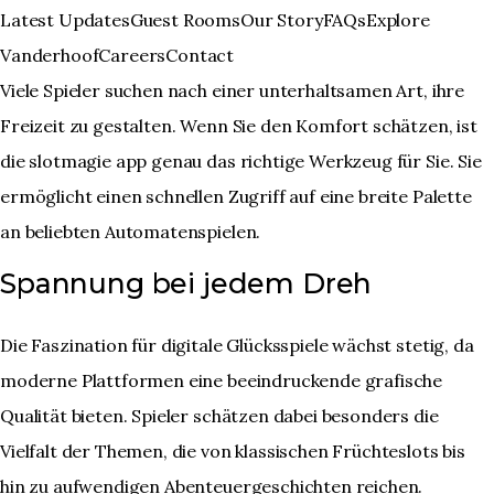
Skip
Latest Updates
Guest Rooms
Our Story
FAQs
Explore
to
Vanderhoof
Careers
Contact
main
Viele Spieler suchen nach einer unterhaltsamen Art, ihre
content
Freizeit zu gestalten. Wenn Sie den Komfort schätzen, ist
die
slotmagie app
genau das richtige Werkzeug für Sie. Sie
ermöglicht einen schnellen Zugriff auf eine breite Palette
an beliebten Automatenspielen.
Spannung bei jedem Dreh
Die Faszination für digitale Glücksspiele wächst stetig, da
moderne Plattformen eine beeindruckende grafische
Qualität bieten. Spieler schätzen dabei besonders die
Vielfalt der Themen, die von klassischen Früchteslots bis
hin zu aufwendigen Abenteuergeschichten reichen.