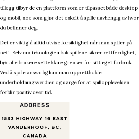
tillegg tilbyr de en plattform som er tilpasset både desktop
og mobil, noe som gjør det enkelt å spille uavhengig av hvor
du befinner deg.
Det er viktig å alltid utvise forsiktighet når man spiller på
nett. Selv om teknologien bak spillene sikrer rettferdighet,
bør alle brukere sette klare grenser for sitt eget forbruk.
Ved å spille ansvarlig kan man opprettholde
underholdningsverdien og sørge for at spillopplevelsen
forblir positiv over tid.
ADDRESS
1533 HIGHWAY 16 EAST
VANDERHOOF, BC,
CANADA