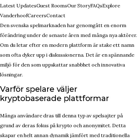
Skip
Latest Updates
Guest Rooms
Our Story
FAQs
Explore
to
Vanderhoof
Careers
Contact
main
Den svenska spelmarknaden har genomgått en enorm
content
förändring under de senaste åren med många nya aktörer.
Om du letar efter en modern plattform är
stake
ett namn
som ofta dyker upp i diskussionerna. Det är en spännande
miljö för den som uppskattar snabbhet och innovativa
lösningar.
Varför spelare väljer
kryptobaserade plattformar
Många användare dras till denna typ av spelsajter på
grund av deras fokus på krypto och anonymitet. Detta
skapar en helt annan dynamik jämfört med traditionella